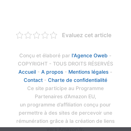
Evaluez cet article
Conçu et élaboré par
l'Agence Oweb
-
COPYRIGHT - TOUS DROITS RÉSERVÉS
Accueil
-
A propos
-
Mentions légales
-
Contact
-
Charte de confidentialité
Ce site participe au Programme
Partenaires d’Amazon EU,
un programme d’affiliation conçu pour
permettre à des sites de percevoir une
rémunération grâce à la création de liens
vers Amazon.fr.