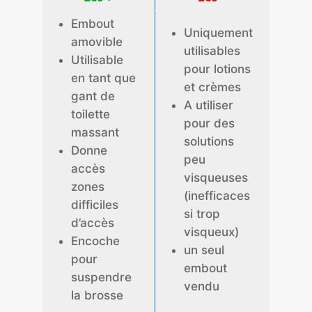
Embout
Uniquement
amovible
utilisables
Utilisable
pour lotions
en tant que
et crèmes
gant de
A utiliser
toilette
pour des
massant
solutions
Donne
peu
accès
visqueuses
zones
(inefficaces
difficiles
si trop
d’accès
visqueux)
Encoche
un seul
pour
embout
suspendre
vendu
la brosse