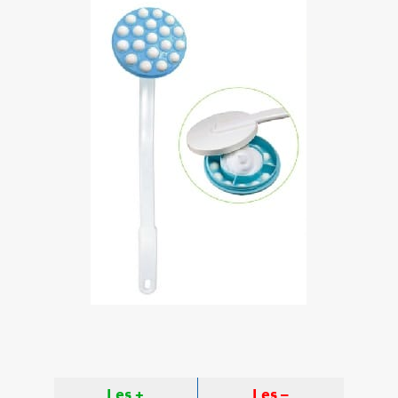
Les +
Les –