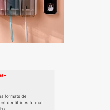
es –
es formats de
ent dentifrices format
is)