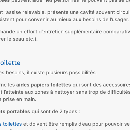
cées
peuvent aider les personnes ne pouvant pas se d
dont l’assise relevable, présente une cavité souvent circ
xistent pour convenir au mieux aux besoins de l’usager.
mande un effort d’entretien supplémentaire comparati
r le seau etc.).
oilette
es besoins, il existe plusieurs possibilités.
rne les
aides papiers toilettes
qui sont des accessoires
nt l’atteinte aux zones à nettoyer sans trop de difficul
e prise en main.
ts portables
qui sont de 2 types :
 toilettes
et doivent être remplis d’eau pour pouvoir se