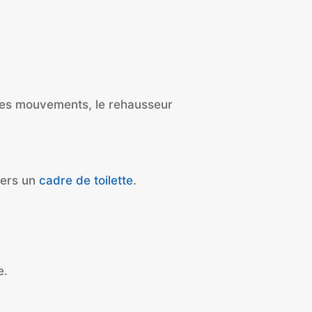
ses mouvements, le rehausseur
 vers un
cadre de toilette
.
e.