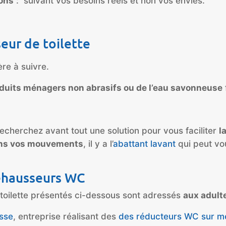
ions
: suivant vos besoins réels et non vos envies.
eur de toilette
ère à suivre.
duits ménagers non abrasifs ou de l’eau savonneuse
recherchez avant tout une solution pour vous faciliter
l
dans vos mouvements
, il y a l’
abattant lavant
qui peut vou
rehausseurs WC
 toilette présentés ci-dessous sont adressés
aux adult
sse
, entreprise réalisant des
des réducteurs WC sur m